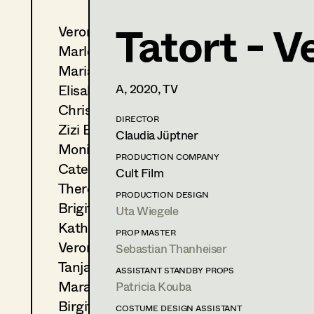
Tatort - 
Veronika Albert
Theresa Kopf
Marlene Auer-Pleyl
Costume Designer
,
Assistan
Maria-Theresia Bartl
Designer
Elisabeth Binder-Neururer
A,
2020
, TV
Christoph Birkner
1040
Wien
m +4369912622426,
DIRECTOR
theresakopf@me.com
Zizi Bohrer-Lehner
Claudia Jüptner
Monika Buttinger
PRODUCTION COMPANY
PROFILE
Caterina Czepek
Cult Film
Theresa Ebner-Lazek
Print profile
PRODUCTION DESIGN
Brigitta Fink
Uta Wiegele
Bildmaterial
Zusammenarbeit
Katharina Forcher
PROP MASTER
Veronika Susanna Harb
COSTUME DESIGN
Sebastian Thanheiser
2024
Der Metzger - Mordstheate
Tanja Hausner
ASSISTANT STANDBY PROPS
M. Podogil, TV
Mara Helml
Patricia Kouba
2024
Der Zweite Gang
Birgit Hutter
COSTUME DESIGN ASSISTANT
C. Molina, TV