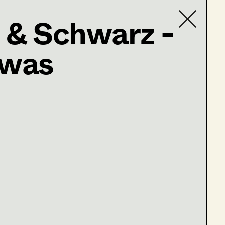
 & Schwarz -
 was
Contact list
baum