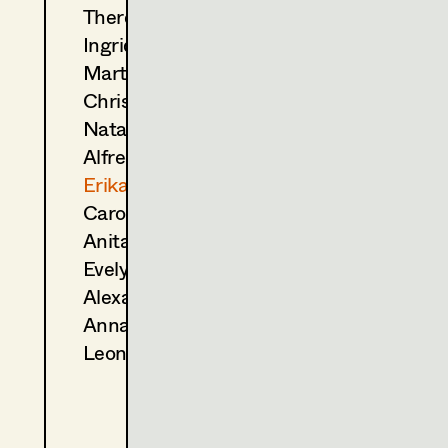
Theresa Kopf
(Kostümbildnerin)
2021
Tatort - Tor zur Hölle
Ingrid Leibezeder
T. Roth, TV
Martina List
(Kostümbildnerin)
Christine Ludwig
2020
Dennstein und Schwarz— 
Natascha Maraval
M. Rowitz, TV
2019
Dennstein & Schwarz - Pro 
Alfred Mayerhofer
M. Rowitz, TV
Erika Navas
2018
Tatort - Wahre Lügen
Carola Pizzini
T. Roth, TV
Anita Stoisits
2017
Dennstein und Schwarz- St
Evelyn Maria Thell
M. Rowitz, TV
2016
Völlig von der Rolle
Alexandra Trummer
S. Derflinger, Cinema
Anna Zeitlhuber
2016
Anna fucking Molnar
Leonie Zykan
S. Derflinger, Cinema
(Kostümbildnerin)
2015
Tatort - Die Kunst des Krieg
T. Roth, TV