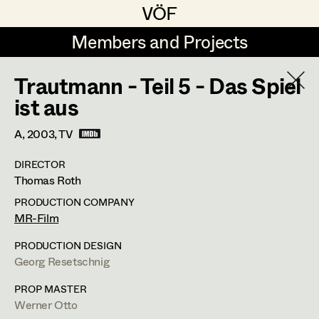
VÖF
VÖF
Members and Projects
Members and Projects
Trautmann - Teil 5 - Das Spiel
DE
EN
HOME
ist aus
Veronika Albert
Suche
Log in
A,
2003
, TV
Marlene Auer-Pleyl
DIRECTOR
Art Department
Thomas Roth
Maria-Theresia Bartl
PRODUCTION COMPANY
Elisabeth Binder-Neururer
Erika Navas
Costume Department
MR-Film
Christoph Birkner
PRODUCTION DESIGN
Costume Designer
Georg Resetschnig
Retired Members
Zizi Bohrer-Lehner
Honorary Members
PROP MASTER
Monika Buttinger
Schopenhauerstr.25,
1180
Wien
Werner Otto
In Memoriam
m +43 664 182 07 02,
erika@naVas.at