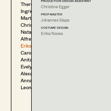
PRODUCTION DESIGN ASSISTANT
Theresa Kopf
(Kostümbildnerin)
Christine Egger
2021
Tatort - Tor zur Hölle
Ingrid Leibezeder
PROP MASTER
T. Roth, TV
Martina List
Johannes Slapa
(Kostümbildnerin)
Christine Ludwig
2020
Dennstein und Schwarz— 
COSTUME DESIGN
Natascha Maraval
M. Rowitz, TV
Erika Navas
2019
Dennstein & Schwarz - Pro 
Alfred Mayerhofer
M. Rowitz, TV
Erika Navas
2018
Tatort - Wahre Lügen
Carola Pizzini
T. Roth, TV
Anita Stoisits
2017
Dennstein und Schwarz- St
Evelyn Maria Thell
M. Rowitz, TV
2016
Völlig von der Rolle
Alexandra Trummer
S. Derflinger, Cinema
Anna Zeitlhuber
2016
Anna fucking Molnar
Leonie Zykan
S. Derflinger, Cinema
(Kostümbildnerin)
2015
Tatort - Die Kunst des Krieg
T. Roth, TV