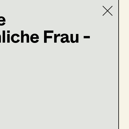
e
iche Frau -
Contact list
baum