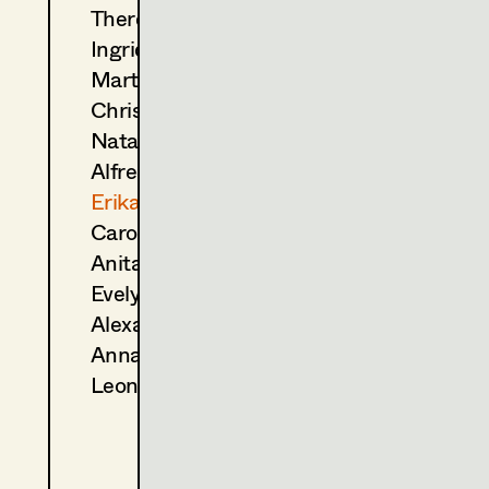
Theresa Kopf
(Kostümbildnerin)
2021
Tatort - Tor zur Hölle
Ingrid Leibezeder
T. Roth, TV
Martina List
(Kostümbildnerin)
Christine Ludwig
2020
Dennstein und Schwarz— 
Natascha Maraval
M. Rowitz, TV
2019
Dennstein & Schwarz - Pro 
Alfred Mayerhofer
M. Rowitz, TV
Erika Navas
2018
Tatort - Wahre Lügen
Carola Pizzini
T. Roth, TV
Anita Stoisits
2017
Dennstein und Schwarz- St
Evelyn Maria Thell
M. Rowitz, TV
2016
Völlig von der Rolle
Alexandra Trummer
S. Derflinger, Cinema
Anna Zeitlhuber
2016
Anna fucking Molnar
Leonie Zykan
S. Derflinger, Cinema
(Kostümbildnerin)
2015
Tatort - Die Kunst des Krieg
T. Roth, TV