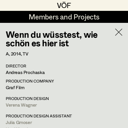
VÖF
VÖF
Members and Projects
Members and Projects
Wenn du wüsstest, wie
DE
EN
HOME
schön es hier ist
Jana Druskovic
Production Design
Suche
Log in
A,
2014
, TV
Sarah Katharina Eder
Production Design Assistant
DIRECTOR
Art Department
Andreas Prochaska
Jenny Fischer
PRODUCTION COMPANY
Goldmund Friedl
Art Direction
Julia Gmoser
Costume Department
Graf Film
Julia Gmoser
Assistant Art Director
PRODUCTION DESIGN
Production Design Assistant
,
Art
Verena Wagner
Retired Members
Marie Gruber
Direction
Honorary Members
PRODUCTION DESIGN ASSISTANT
Juliane Gstättner
Set Decoration
Julia Gmoser
In Memoriam