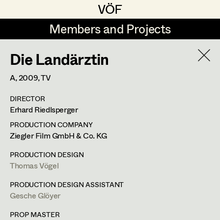
VÖF
VÖF
Members and Projects
Members and Projects
Die Landärztin
DE
EN
HOME
A,
2009
, TV
Angelika Brendinger
Suche
Log in
DIRECTOR
Uli Fessler
Erhard Riedlsperger
Art Department
Gesche Glöyer
PRODUCTION COMPANY
Ziegler Film GmbH & Co. KG
Rudolf Hummel
Thomas Vögel
Costume Department
PRODUCTION DESIGN
Elisabeth Klobassa
Thomas Vögel
Retired Members
Retired Members
Christian Kranfuss
PRODUCTION DESIGN ASSISTANT
Gesche Glöyer
Honorary Members
Heidi Melinc
Fassziehergasse 5,
1070
Wien
In Memoriam
PROP MASTER
m +43 664 300 63 59,
th.voegel@gmail.com