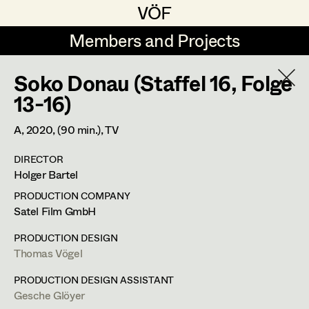
VÖF
VÖF
Members and Projects
Members and Projects
Soko Donau (Staffel 16, Folge
DE
EN
HOME
13-16)
Angelika Brendinger
Suche
Log in
A,
2020
, (90 min.)
, TV
Uli Fessler
DIRECTOR
Art Department
Holger Bartel
Gesche Glöyer
PRODUCTION COMPANY
Rudolf Hummel
Thomas Vögel
Costume Department
Satel Film GmbH
Elisabeth Klobassa
PRODUCTION DESIGN
Retired Members
Thomas Vögel
Retired Members
Christian Kranfuss
Honorary Members
PRODUCTION DESIGN ASSISTANT
Heidi Melinc
Fassziehergasse 5,
1070
Wien
Gesche Glöyer
In Memoriam
m +43 664 300 63 59,
th.voegel@gmail.com