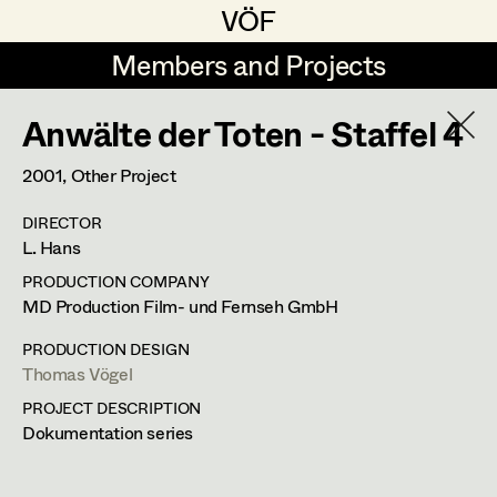
VÖF
VÖF
Members and Projects
Members and Projects
Anwälte der Toten - Staffel 4
DE
EN
HOME
2001
, Other Project
Angelika Brendinger
Suche
Log in
DIRECTOR
Uli Fessler
L. Hans
Art Department
Gesche Glöyer
PRODUCTION COMPANY
MD Production Film- und Fernseh GmbH
Rudolf Hummel
Thomas Vögel
Costume Department
PRODUCTION DESIGN
Elisabeth Klobassa
Thomas Vögel
Retired Members
PROJECT DESCRIPTION
Retired Members
Christian Kranfuss
Dokumentation series
Honorary Members
Heidi Melinc
Fassziehergasse 5,
1070
Wien
In Memoriam
m +43 664 300 63 59,
th.voegel@gmail.com