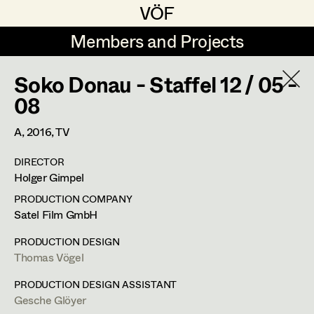
VÖF
VÖF
Members and Projects
Members and Projects
Soko Donau - Staffel 12 / 05 -
DE
EN
HOME
08
Angelika Brendinger
Suche
Log in
A,
2016
, TV
Uli Fessler
DIRECTOR
Art Department
Holger Gimpel
Gesche Glöyer
PRODUCTION COMPANY
Rudolf Hummel
Thomas Vögel
Costume Department
Satel Film GmbH
Elisabeth Klobassa
PRODUCTION DESIGN
Retired Members
Thomas Vögel
Retired Members
Christian Kranfuss
Honorary Members
PRODUCTION DESIGN ASSISTANT
Heidi Melinc
Fassziehergasse 5,
1070
Wien
Gesche Glöyer
In Memoriam
m +43 664 300 63 59,
th.voegel@gmail.com