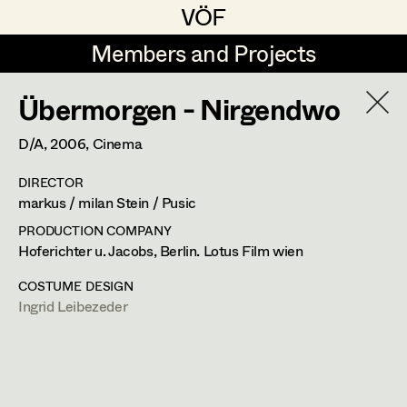
VÖF
VÖF
Members and Projects
Members and Projects
Übermorgen - Nirgendwo
DE
EN
HOME
D/A,
2006
, Cinema
Veronika Albert
Suche
Log in
DIRECTOR
Marlene Auer-Pleyl
markus / milan Stein / Pusic
Art Department
Maria-Theresia Bartl
PRODUCTION COMPANY
Hoferichter u. Jacobs, Berlin. Lotus Film wien
Elisabeth Binder-Neururer
Ingrid Leibezeder
Costume Department
COSTUME DESIGN
Christoph Birkner
Ingrid Leibezeder
Costume Designer
Retired Members
Zizi Bohrer-Lehner
Honorary Members
Monika Buttinger
Otto Bauergasse 13/10,
1060
Wien
In Memoriam
m +43 664 213 04 91,
leibezeder@gmx.at