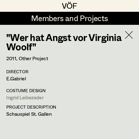
VÖF
VÖF
Members and Projects
Members and Projects
"Wer hat Angst vor Virginia
DE
EN
HOME
Woolf"
Veronika Albert
Suche
Log in
2011
, Other Project
Marlene Auer-Pleyl
DIRECTOR
Art Department
E.Gabriel
Maria-Theresia Bartl
Elisabeth Binder-Neururer
COSTUME DESIGN
Ingrid Leibezeder
Costume Department
Ingrid Leibezeder
Christoph Birkner
PROJECT DESCRIPTION
Costume Designer
Schauspiel St. Gallen
Retired Members
Zizi Bohrer-Lehner
Honorary Members
Monika Buttinger
Otto Bauergasse 13/10,
1060
Wien
In Memoriam
m +43 664 213 04 91,
leibezeder@gmx.at