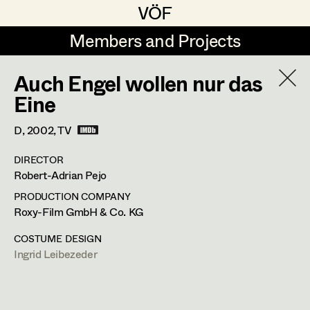
VÖF
VÖF
Members and Projects
Members and Projects
Auch Engel wollen nur das
DE
EN
HOME
Eine
Veronika Albert
Suche
Log in
D,
2002
, TV
Marlene Auer-Pleyl
DIRECTOR
Art Department
Robert-Adrian Pejo
Maria-Theresia Bartl
PRODUCTION COMPANY
Elisabeth Binder-Neururer
Ingrid Leibezeder
Costume Department
Roxy-Film GmbH & Co. KG
Christoph Birkner
COSTUME DESIGN
Costume Designer
Ingrid Leibezeder
Retired Members
Zizi Bohrer-Lehner
Honorary Members
Monika Buttinger
Otto Bauergasse 13/10,
1060
Wien
In Memoriam
m +43 664 213 04 91,
leibezeder@gmx.at