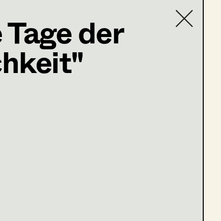
e Tage der
hkeit"
Contact list