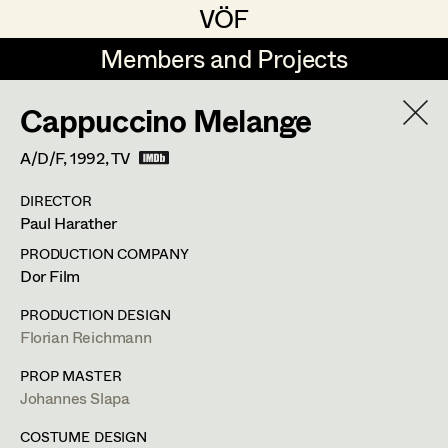
VÖF
VÖF
Members and Projects
Members and Projects
Cappuccino Melange
DE
EN
HOME
A/D/F,
1992
, TV
Veronika Albert
Suche
Log in
DIRECTOR
Marlene Auer-Pleyl
Paul Harather
Art Department
Maria-Theresia Bartl
PRODUCTION COMPANY
Dor Film
Elisabeth Binder-Neururer
Ingrid Leibezeder
Costume Department
PRODUCTION DESIGN
Christoph Birkner
Florian Reichmann
Costume Designer
Retired Members
Zizi Bohrer-Lehner
PROP MASTER
Johannes Slapa
Honorary Members
Monika Buttinger
Otto Bauergasse 13/10,
1060
Wien
In Memoriam
COSTUME DESIGN
m +43 664 213 04 91,
leibezeder@gmx.at