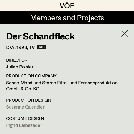
VÖF
VÖF
Members and Projects
Members and Projects
Der Schandfleck
DE
EN
HOME
D/A,
1998
, TV
Veronika Albert
Suche
Log in
DIRECTOR
Marlene Auer-Pleyl
Julian Pölsler
Art Department
Maria-Theresia Bartl
PRODUCTION COMPANY
Sonne Mond und Sterne Film- und Fernsehproduktion
Elisabeth Binder-Neururer
GmbH & Co. KG
Ingrid Leibezeder
Costume Department
Christoph Birkner
PRODUCTION DESIGN
Costume Designer
Susanne Quendler
Retired Members
Zizi Bohrer-Lehner
COSTUME DESIGN
Honorary Members
Monika Buttinger
Ingrid Leibezeder
Otto Bauergasse 13/10,
1060
Wien
In Memoriam
m +43 664 213 04 91,
leibezeder@gmx.at