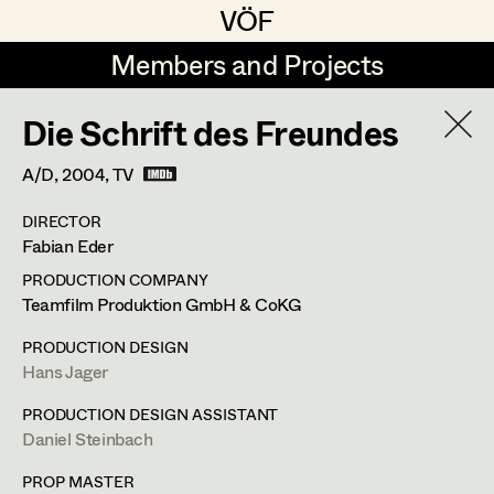
VÖF
VÖF
Members and Projects
Members and Projects
Die Schrift des Freundes
DE
EN
HOME
A/D,
2004
, TV
Veronika Albert
Suche
Log in
DIRECTOR
Marlene Auer-Pleyl
Fabian Eder
Art Department
Maria-Theresia Bartl
PRODUCTION COMPANY
Teamfilm Produktion GmbH & CoKG
Elisabeth Binder-Neururer
Ingrid Leibezeder
Costume Department
PRODUCTION DESIGN
Christoph Birkner
Hans Jager
Costume Designer
Retired Members
Zizi Bohrer-Lehner
PRODUCTION DESIGN ASSISTANT
Daniel Steinbach
Honorary Members
Monika Buttinger
Otto Bauergasse 13/10,
1060
Wien
In Memoriam
PROP MASTER
m +43 664 213 04 91,
leibezeder@gmx.at