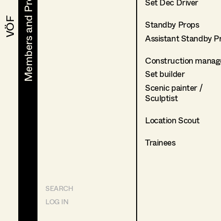
Members and Projects
Members and Projects
Set Dec Driver
VÖF
VÖF
Standby Props
Assistant Standby P
Construction manag
Set builder
Scenic painter /
Sculptist
Location Scout
Trainees
SEARCH
LOG IN