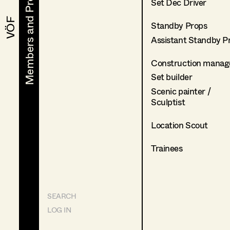
Members and Projects
Members and Projects
Set Dec Driver
VÖF
VÖF
Standby Props
Assistant Standby P
Construction manag
Set builder
Scenic painter /
Sculptist
Location Scout
Trainees
SEARCH
LOG IN